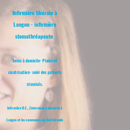
Infirmière libérale à
Langon - infirmière
stomathréapeute
Soins à domicile- Plaies et
cicatrisation- suivi des patients
stomisés.
Infirmière D.E., j'interviens à domicile à
Langon et les communes du Sud Gironde